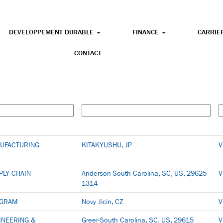
DEVELOPPEMENT DURABLE
FINANCE
CARRIE
CONTACT
UFACTURING
KITAKYUSHU, JP
V
PLY CHAIN
Anderson-South Carolina, SC, US, 29625-
V
1314
GRAM
Novy Jicin, CZ
V
INEERING &
Greer-South Carolina, SC, US, 29615
V