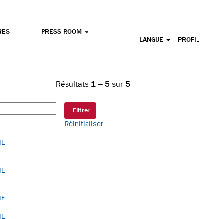
RES
PRESS ROOM
LANGUE
PROFIL
Résultats
1 – 5
sur
5
Réinitialiser
IE
IE
IE
IE